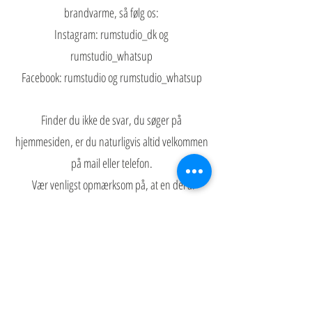
brandvarme, så følg os:
Instagram: rumstudio_dk og
rumstudio_whatsup
Facebook: rumstudio og rumstudio_whatsup
Finder du ikke de svar, du søger på
hjemmesiden, er du naturligvis altid velkommen
på mail eller telefo
n.
Vær venligst opmærksom på, at en del af
husets aktiviteter arrangeres af folk, som lejer sig
ind, og det er derfor den enkelte arrangør, du
har været i kontakt med, som kan besvare dine
spørgsmål.